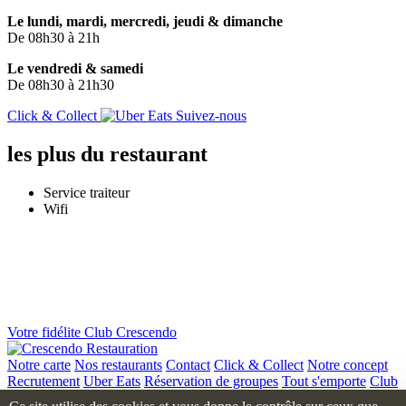
Le lundi, mardi, mercredi, jeudi & dimanche
De 08h30 à 21h
Le vendredi & samedi
De 08h30 à 21h30
Click & Collect
Suivez-nous
les plus
du restaurant
Service traiteur
Wifi
Votre
fidélite
Club Crescendo
Notre carte
Nos restaurants
Contact
Click & Collect
Notre concept
Recrutement
Uber Eats
Réservation de groupes
Tout s'emporte
Club
Crescendo
Carte Traiteur