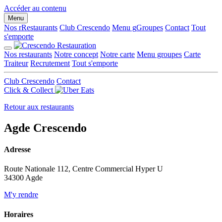
Panneau de gestion des cookies
Accéder au contenu
Menu
Nos r
R
estaurants
Club Crescendo
Menu g
G
roupes
Contact
Tout
s'emporte
Nos restaurants
Notre concept
Notre carte
Menu groupes
Carte
Traiteur
Recrutement
Tout s'emporte
Club Crescendo
Contact
Click & Collect
Retour aux restaurants
Agde
Crescendo
Adresse
Route Nationale 112, Centre Commercial Hyper U
34300 Agde
M'y rendre
Horaires