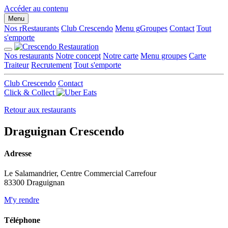
Panneau de gestion des cookies
Accéder au contenu
Menu
Nos r
R
estaurants
Club Crescendo
Menu g
G
roupes
Contact
Tout
s'emporte
Nos restaurants
Notre concept
Notre carte
Menu groupes
Carte
Traiteur
Recrutement
Tout s'emporte
Club Crescendo
Contact
Click & Collect
Retour aux restaurants
Draguignan
Crescendo
Adresse
Le Salamandrier, Centre Commercial Carrefour
83300 Draguignan
M'y rendre
Téléphone