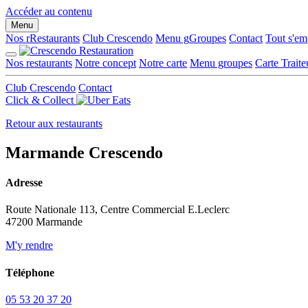
Panneau de gestion des cookies
Accéder au contenu
Menu
Nos r
R
estaurants
Club Crescendo
Menu g
G
roupes
Contact
Tout s'em
Nos restaurants
Notre concept
Notre carte
Menu groupes
Carte Traite
Club Crescendo
Contact
Click & Collect
Retour aux restaurants
Marmande
Crescendo
Adresse
Route Nationale 113, Centre Commercial E.Leclerc
47200 Marmande
M'y rendre
Téléphone
05 53 20 37 20