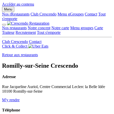
Panneau de gestion des cookies
Accéder au contenu
Menu
Nos r
R
estaurants
Club Crescendo
Menu g
G
roupes
Contact
Tout
s'emporte
Nos restaurants
Notre concept
Notre carte
Menu groupes
Carte
Traiteur
Recrutement
Tout s'emporte
Club Crescendo
Contact
Click & Collect
Retour aux restaurants
Romilly-sur-Seine
Crescendo
Adresse
Rue Jacqueline Auriol, Centre Commercial Leclerc la Belle Idée
10100 Romilly-sur-Seine
M'y rendre
Téléphone