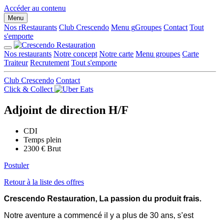
Panneau de gestion des cookies
Accéder au contenu
Menu
Nos r
R
estaurants
Club Crescendo
Menu g
G
roupes
Contact
Tout
s'emporte
Nos restaurants
Notre concept
Notre carte
Menu groupes
Carte
Traiteur
Recrutement
Tout s'emporte
Club Crescendo
Contact
Click & Collect
Adjoint de direction H/F
CDI
Temps plein
2300 € Brut
Postuler
Retour à la liste des offres
Crescendo Restauration, La passion du produit frais.
Notre aventure a commencé il y a plus de 30 ans, s’est